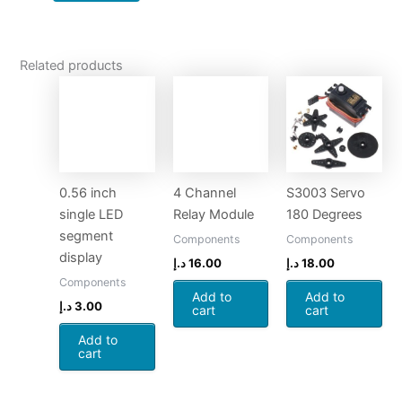
Related products
0.56 inch
4 Channel
S3003 Servo
single LED
Relay Module
180 Degrees
segment
Components
Components
display
د.إ
16.00
د.إ
18.00
Components
Add to
Add to
د.إ
3.00
cart
cart
Add to
cart