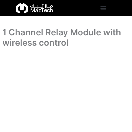
wireless
1
Skip
control
Channel
to
quantity
Relay
content
Module
with
1 Channel Relay Module with
wireless
control
wireless control
quantity